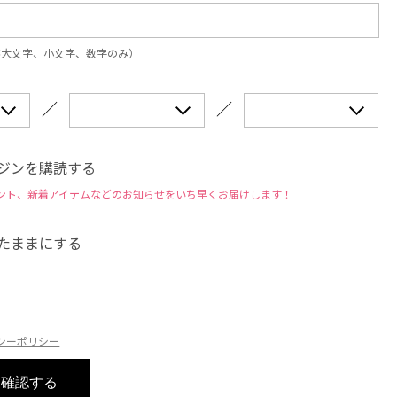
英大文字、小文字、数字のみ）
／
／
ジンを購読する
ント、新着アイテムなどのお知らせをいち早くお届けします！
たままにする
シーポリシー