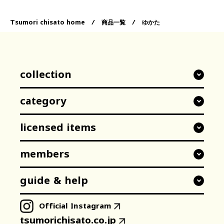
Tsumori chisato home
/
商品一覧
/
ゆかた
collection
category
2026 SPRING & SUMMER
2025 AUTUMN & WINTER
licensed items
All
accessories
2025 SPRING & SUMMER
tops
shoes
members
別サイトに遷移します
35th Anniversary
dresses
bags
tsumori chisato CARRY
guide & help
JAPAN LIMITED
メルマガ登録・解除
bottoms
watch
tsumori chisato SLEEP
新規会員登録
Official Instagram
coats & jackets
book
初めての方へ
tsumori chisato WALK
tsumorichisato.co.jp
MEMBERSページ