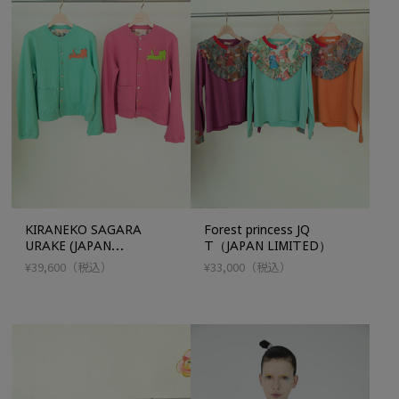
KIRANEKO SAGARA
Forest princess JQ
URAKE (JAPAN
T（JAPAN LIMITED）
LIMITED）
¥39,600
（税込）
¥33,000
（税込）