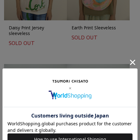
Daisy Print Jersey
Earth Print Sleeveless
sleeveless
SOLD OUT
SOLD OUT