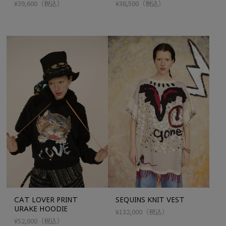
LIMITED）
¥39,600
（税込）
¥38,500
（税込）
CAT LOVER PRINT
SEQUINS KNIT VEST
URAKE HOODIE
¥132,000
（税込）
¥52,800
（税込）