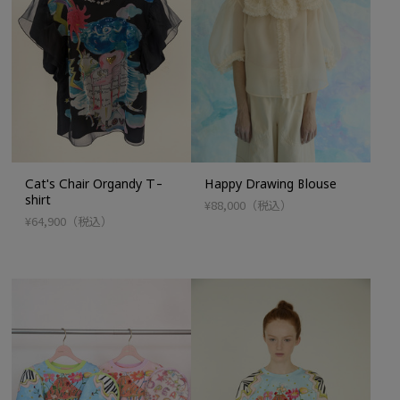
Cat's Chair Organdy T-
Happy Drawing Blouse
shirt
¥88,000
（税込）
¥64,900
（税込）