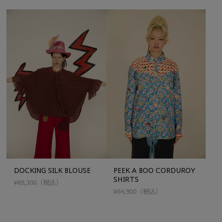
DOCKING SILK BLOUSE
PEEK A BOO CORDUROY
SHIRTS
¥69,300
（税込）
¥64,900
（税込）