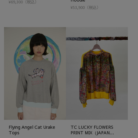
¥69,300
（税込）
¥53,900
（税込）
Flying Angel Cat Urake
TC LUCKY FLOWERS
Tops
PRINT MIX（JAPAN